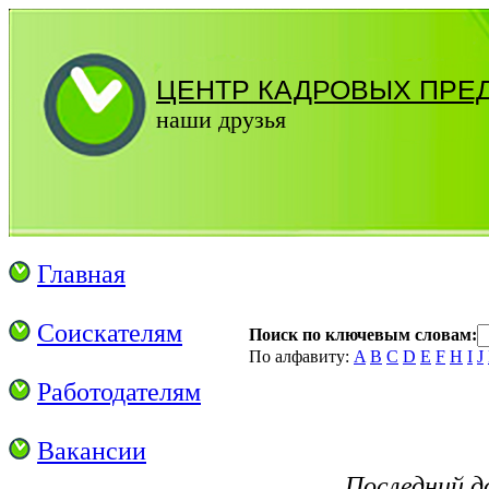
ЦЕНТР КАДРОВЫХ ПРЕ
наши друзья
Главная
Соискателям
Поиск по ключевым словам:
По алфавиту:
A
B
C
D
E
F
H
I
J
Работодателям
Вакансии
Последний д