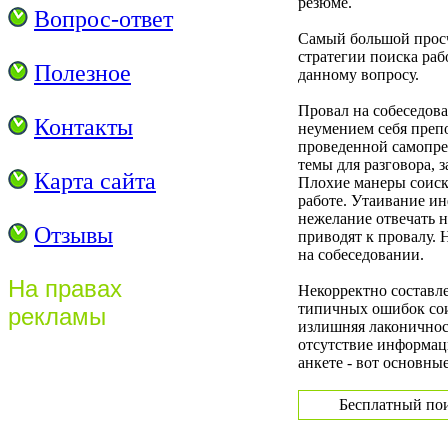
резюме.
Вопрос-ответ
Самый большой просч
стратегии поиска рабо
Полезное
данному вопросу.
Провал на собеседов
Контакты
неумением себя препо
проведенной самопрез
темы для разговора, 
Карта сайта
Плохие манеры соиск
работе. Утаивание и
нежелание отвечать 
Отзывы
приводят к провалу. 
на собеседовании.
На правах
Некорректно составле
типичных ошибок сои
рекламы
излишняя лаконичнос
отсутствие информац
анкете - вот основны
Бесплатный пои