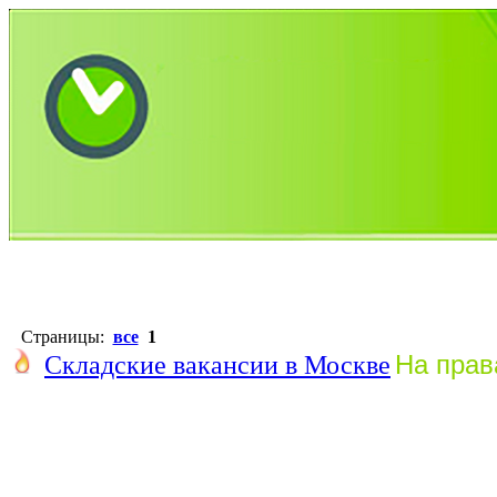
№
Т
Должность
▼
Страницы:
все
1
На прав
Складские вакансии в Москве