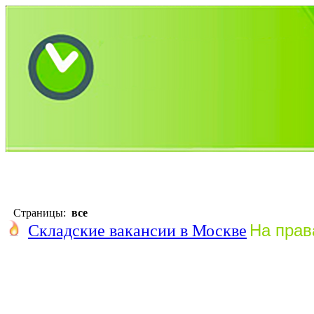
№
Т
Должность
▼
Страницы:
все
На прав
Складские вакансии в Москве